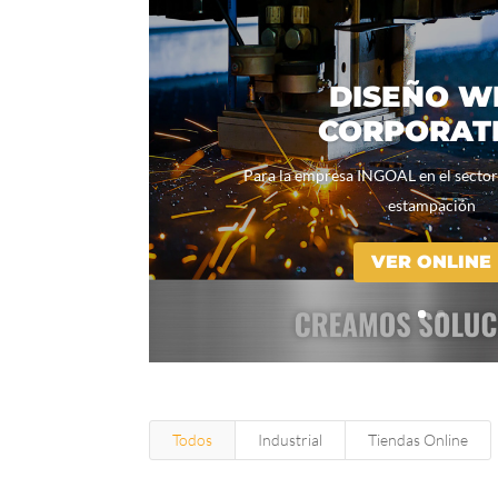
DISEÑO W
CORPORAT
Para la empresa INGOAL en el sector
estampación
VER ONLINE
Todos
Industrial
Tiendas Online