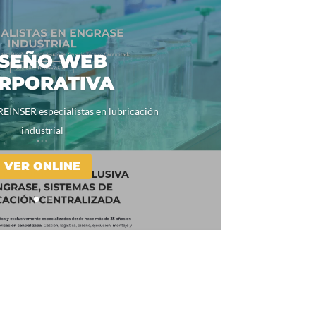
ISEÑO WEB
RPORATIVA
REINSER especialistas en lubricación
industrial
VER ONLINE