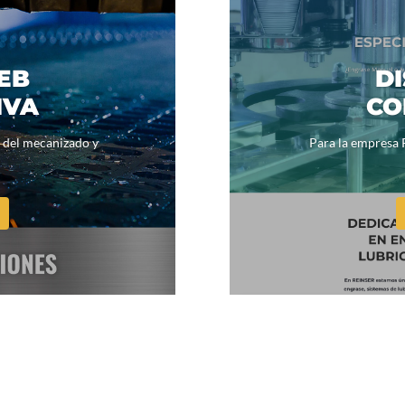
EB
D
IVA
CO
 del mecanizado y
Para la empresa 